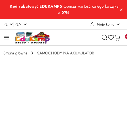
Przejdź do treści głównej
Przejdź do wyszukiwarki
Przejdź do moje konto
Przejdź do menu głównego
Przejdź do opisu produktu
Przejdź do stopki
Kod rabatowy: EDUKAMP5
Obniża wartość całego koszyka
o
5%
!
|
PL
PLN
Moje konto
Strona główna
SAMOCHODY NA AKUMULATOR