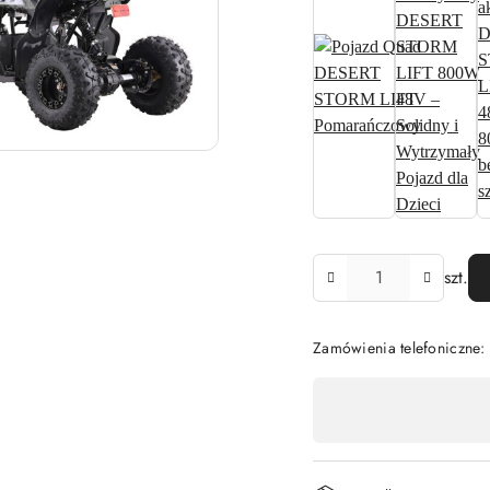
Ilość
szt.
Zamówienia telefoniczne:
Dostępność
,
płatność