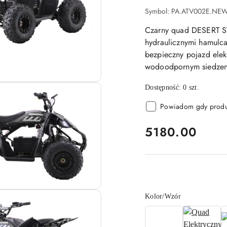
Symbol:
PA.ATV002E.NE
Czarny quad DESERT S
hydraulicznymi hamulca
bezpieczny pojazd elek
wodoodpornym siedzeni
Dostępność:
0
szt.
Powiadom gdy produk
cena:
5180.00
Wariant
Kolor/Wzór