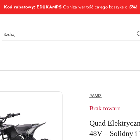
Kod rabatowy: EDUKAMP5
Obniża wartość całego koszyka o
5%
!
NAZWA
RAMIZ
PRODUCENTA:
Brak towaru
Quad Elektryc
48V – Solidny i