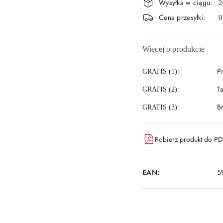
Wysyłka w ciągu:
i
2
Cena przesyłki:
0
dostawa
Więcej o produkcie
P
GRATIS (1):
T
GRATIS (2):
B
GRATIS (3):
Pobierz produkt do P
EAN:
5