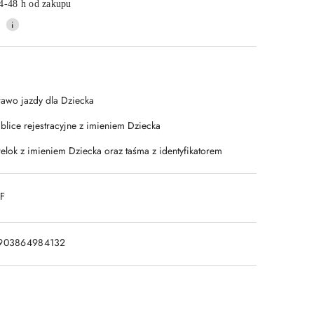
4-48 h od zakupu
rawo jazdy dla Dziecka
ablice rejestracyjne z imieniem Dziecka
relok z imieniem Dziecka oraz taśma z identyfikatorem
DF
903864984132