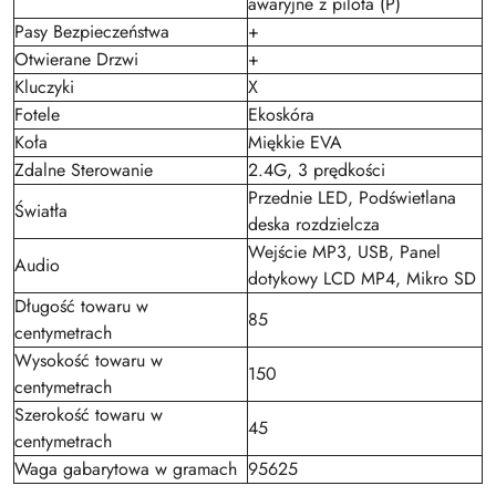
awaryjne z pilota (P)
Pasy Bezpieczeństwa
+
Otwierane Drzwi
+
Kluczyki
X
Fotele
Ekoskóra
Koła
Miękkie EVA
Zdalne Sterowanie
2.4G, 3 prędkości
Przednie LED, Podświetlana
Światła
deska rozdzielcza
Wejście MP3, USB, Panel
Audio
dotykowy LCD MP4, Mikro SD
Długość towaru w
85
centymetrach
Wysokość towaru w
150
centymetrach
Szerokość towaru w
45
centymetrach
Waga gabarytowa w gramach
95625