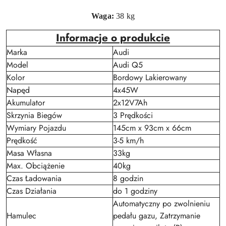
Waga:
38
kg
Informacje o produkcie
Marka
Audi
Model
Audi Q5
Kolor
Bordowy Lakierowany
Napęd
4x45W
Akumulator
2x12V7Ah
Skrzynia Biegów
3 Prędkości
Wymiary Pojazdu
145cm x 93cm x 66cm
Prędkość
3-5 km/h
Masa Własna
33kg
Max. Obciążenie
40kg
Czas Ładowania
8 godzin
Czas Działania
do 1 godziny
Automatyczny po zwolnieniu
Hamulec
pedału gazu, Zatrzymanie