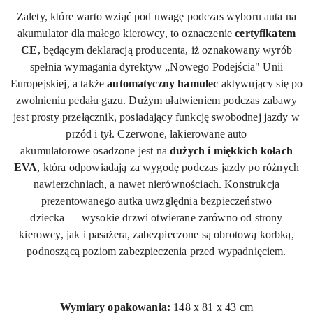
Zalety, które warto wziąć pod uwagę podczas wyboru auta na
akumulator dla małego kierowcy, to oznaczenie
certyfikatem
CE
, będącym deklaracją producenta, iż oznakowany wyrób
spełnia wymagania dyrektyw „Nowego Podejścia" Unii
Europejskiej, a także
automatyczny hamulec
aktywujący się po
zwolnieniu pedału gazu. Dużym ułatwieniem podczas zabawy
jest prosty przełącznik, posiadający funkcję swobodnej jazdy w
przód i tył. Czerwone,
lakierowane
auto
akumulatorowe osadzone jest na
dużych i miękkich kołach
EVA
, która odpowiadają za wygodę podczas jazdy po różnych
nawierzchniach, a nawet nierównościach. Konstrukcja
prezentowanego autka uwzględnia bezpieczeństwo
dziecka — wysokie drzwi otwierane zarówno od strony
kierowcy, jak i pasażera, zabezpieczone są obrotową korbką,
podnoszącą poziom zabezpieczenia przed wypadnięciem.
Wymiary opakowania:
148
x 81
x 43
cm