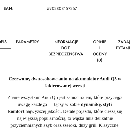
EAN:
5902808157267
PIS
PARAMETRY
INFORMACJE
OPINIE
ZADA
DOT.
I
PYTAN
BEZPIECZEŃSTWA
OCENY
(0)
Czerwone, dwuosobowe auto na akumulator Audi Q5 w
lakierowanej wersji
Znane wszystkim Audi Q5 jest samochodem, które przyciąga
uwagę każdego — łączy w sobie
dynamikę, styl i
komfort
najwyższej jakości. Detale pojazdu, które cieszą się
największą popularnością, to wąska linia delikatnie
przyciemnianych szyb oraz szeroki, duży grill. Klasyczne,