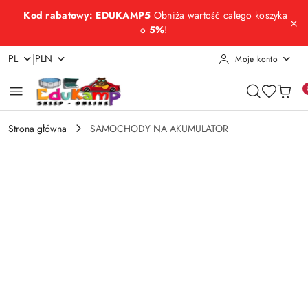
Przejdź do treści głównej
Przejdź do wyszukiwarki
Przejdź do moje konto
Przejdź do menu głównego
Przejdź do opisu produktu
Przejdź do stopki
Kod rabatowy: EDUKAMP5
Obniża wartość całego koszyka
o
5%
!
|
PL
PLN
Moje konto
Strona główna
SAMOCHODY NA AKUMULATOR