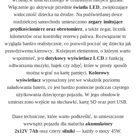
Włączenie go aktywuje przednie
światła LED
, zwiększające
widoczność dziecka na drodze. Na podświetlanej desce
rozdzielczej samochodu umieszczono
zegary imitujące
prędkościomierz oraz obrotomierz
, a także zegar, licznik
kilometrów oraz kontrolkę rezerwy paliwa. Rozwiązanie to
wygląda bardzo realistycznie, co pozwoli poczuć się dziecku jak
prawdziwemu kierowcy.
Kolejnym elementem, o którym warto
wspomnieć, jest
dotykowy wyświetlacz LCD
z funkcją
odtwarzania muzyki, bajek czy zdjęć, które w prosty sposób
można wgrać na kartę pamięci.
Kolorowy
wyświetlacz
wyposażony jest we wskaźnik poziomu
naładowania baterii, co jest bardzo pomocne podczas częstego
użytkowania dziecięcego pojazdu. W jego obudowie
umieszczono wejście na słuchawki, kartę SD oraz port USB.
Dane techniczne, które warto podkreślić, to umieszczone
wewnątrz pojazdu dla malucha
akumulatory
2x
12V
7
Ah
oraz cztery
silniki
— każdy o mocy 45W.