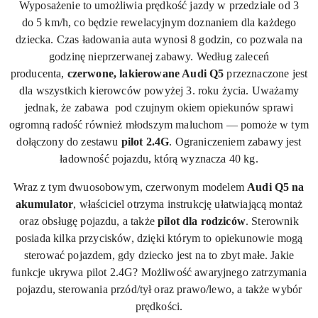
Wyposażenie to umożliwia prędkość jazdy w przedziale od 3
do 5 km/h, co będzie rewelacyjnym doznaniem dla każdego
dziecka. Czas ładowania auta wynosi 8 godzin, co pozwala na
godzinę nieprzerwanej zabawy. Według zaleceń
producenta,
czerwone, lakierowane Audi Q5
przeznaczone jest
dla wszystkich kierowców
powyżej
3. roku życia. Uważamy
jednak, że zabawa pod czujnym okiem opiekunów sprawi
ogromną radość również młodszym maluchom — pomoże w tym
dołączony do zestawu
pilot 2.4G
. Ograniczeniem zabawy jest
ładowność pojazdu, którą wyznacza 40 kg.
Wraz z tym dwuosobowym, czerwonym modelem
Audi Q5 na
akumulator
, właściciel otrzyma instrukcję ułatwiającą montaż
oraz obsługę pojazdu, a także
pilot dla rodziców
. Sterownik
posiada kilka przycisków, dzięki którym to opiekunowie mogą
sterować pojazdem, gdy dziecko jest na to zbyt małe. Jakie
funkcje ukrywa pilot 2.
4G
? Możliwość awaryjnego zatrzymania
pojazdu, sterowania przód/tył oraz prawo/lewo, a także wybór
prędkości.