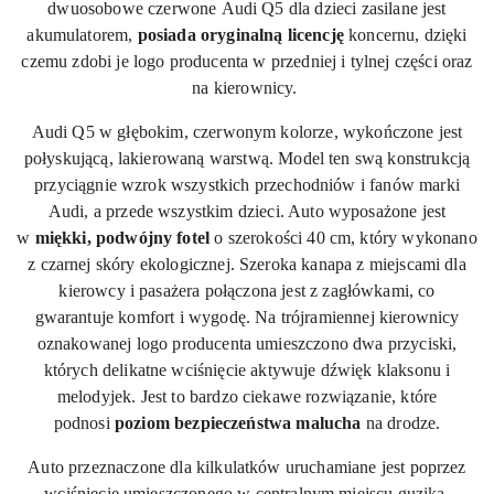
dwuosobowe czerwone Audi Q5 dla dzieci zasilane jest
akumulatorem,
posiada oryginalną licencję
koncernu, dzięki
czemu zdobi je logo producenta w przedniej i tylnej części oraz
na kierownicy.
Audi Q5 w głębokim, czerwonym kolorze, wykończone jest
połyskującą, lakierowaną warstwą. Model ten swą konstrukcją
przyciągnie wzrok wszystkich przechodniów i fanów marki
Audi, a przede wszystkim dzieci. Auto wyposażone jest
w
miękki, podwójny fotel
o szerokości 40 cm, który wykonano
z czarnej skóry ekologicznej. Szeroka kanapa z miejscami dla
kierowcy i pasażera połączona jest z
zagłówkami, co
gwarantuje komfort i wygodę. Na trójramiennej kierownicy
oznakowanej logo producenta umieszczono dwa przyciski,
których delikatne wciśnięcie aktywuje dźwięk klaksonu i
melodyjek. Jest to bardzo ciekawe rozwiązanie, które
podnosi
poziom bezpieczeństwa
malucha
na drodze.
Auto przeznaczone dla
kilkulatków
uruchamiane jest poprzez
wciśnięcie umieszczonego w centralnym miejscu guzika.