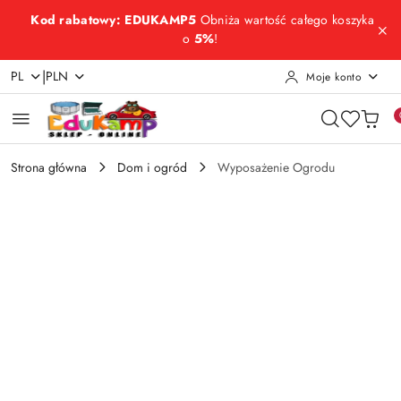
Przejdź do treści głównej
Przejdź do wyszukiwarki
Przejdź do moje konto
Przejdź do menu głównego
Przejdź do opisu produktu
Przejdź do stopki
Kod rabatowy: EDUKAMP5
Obniża wartość całego koszyka
o
5%
!
|
PL
PLN
Moje konto
Strona główna
Dom i ogród
Wyposażenie Ogrodu