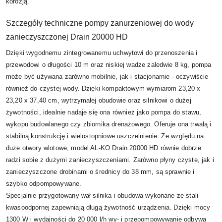
korozją.
Szczegóły techniczne pompy zanurzeniowej do wody
zanieczyszczonej Drain 20000 HD
Dzięki wygodnemu zintegrowanemu uchwytowi do przenoszenia i
przewodowi o długości 10 m oraz niskiej wadze zaledwie 8 kg, pompa
może być używana zarówno mobilnie, jak i stacjonarnie - oczywiście
również do czystej wody. Dzięki kompaktowym wymiarom 23,20 x
23,20 x 37,40 cm, wytrzymałej obudowie oraz silnikowi o dużej
żywotności, idealnie nadaje się ona również jako pompa do stawu,
wykopu budowlanego czy zbiornika drenażowego. Oferuje ona trwałą i
stabilną konstrukcję i wielostopniowe uszczelnienie. Ze względu na
duże otwory wlotowe, model AL-KO Drain 20000 HD równie dobrze
radzi sobie z dużymi zanieczyszczeniami. Zarówno płyny czyste, jak i
zanieczyszczone drobinami o średnicy do 38 mm, są sprawnie i
szybko odpompowywane.
Specjalnie przygotowany wał silnika i obudowa wykonane ze stali
kwasoodpornej zapewniają długą żywotność urządzenia. Dzięki mocy
1300 W i wydajności do 20 000 l/h wy- i przepompowywanie odbywa