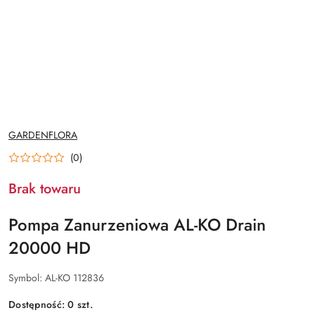
NAZWA
GARDENFLORA
PRODUCENTA:
(0)
Brak towaru
Pompa Zanurzeniowa AL-KO Drain
20000 HD
Symbol:
AL-KO 112836
Dostępność:
0
szt.