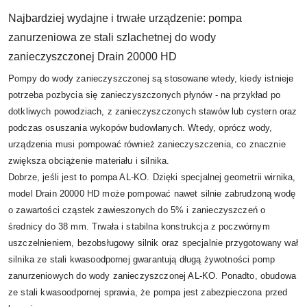
Najbardziej wydajne i trwałe urządzenie: pompa
zanurzeniowa ze stali szlachetnej do wody
zanieczyszczonej Drain 20000 HD
Pompy do wody zanieczyszczonej są stosowane wtedy, kiedy istnieje
potrzeba pozbycia się zanieczyszczonych płynów - na przykład po
dotkliwych powodziach, z zanieczyszczonych stawów lub cystern oraz
podczas osuszania wykopów budowlanych. Wtedy, oprócz wody,
urządzenia musi pompować również zanieczyszczenia, co znacznie
zwiększa obciążenie materiału i silnika.
Dobrze, jeśli jest to pompa AL-KO. Dzięki specjalnej geometrii wirnika,
model Drain 20000 HD może pompować nawet silnie zabrudzoną wodę
o zawartości cząstek zawieszonych do 5% i zanieczyszczeń o
średnicy do 38 mm. Trwała i stabilna konstrukcja z poczwórnym
uszczelnieniem, bezobsługowy silnik oraz specjalnie przygotowany wał
silnika ze stali kwasoodpornej gwarantują długą żywotności pomp
zanurzeniowych do wody zanieczyszczonej AL-KO. Ponadto, obudowa
ze stali kwasoodpornej sprawia, że pompa jest zabezpieczona przed