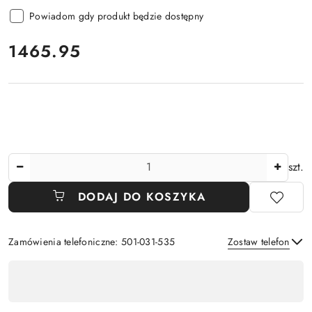
Powiadom gdy produkt będzie dostępny
cena:
1465.95
Ilość
szt.
DODAJ DO KOSZYKA
Zamówienia telefoniczne: 501-031-535
Zostaw telefon
Dostępność
,
Wyślij
płatność