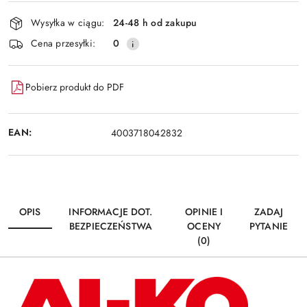
i
Wysyłka w ciągu:
24-48 h od zakupu
dostawa
Cena przesyłki:
0
Pobierz produkt do PDF
EAN:
4003718042832
OPIS
INFORMACJE DOT.
OPINIE I
ZADAJ
BEZPIECZEŃSTWA
OCENY
PYTANIE
(0)