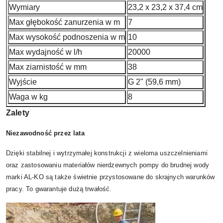
Wymiary
23,2 x 23,2 x 37,4 cm
Max głębokość zanurzenia w m
7
Max wysokość podnoszenia w m
10
Max wydajność w l/h
20000
Max ziarnistość w mm
38
Wyjście
G 2" (59,6 mm)
Waga w kg
8
Zalety
Niezawodność przez lata
Dzięki stabilnej i wytrzymałej konstrukcji z wieloma uszczelnieniami
oraz zastosowaniu materiałów nierdzewnych pompy do brudnej wody
marki AL‑KO są także świetnie przystosowane do skrajnych warunków
pracy. To gwarantuje dużą trwałość.