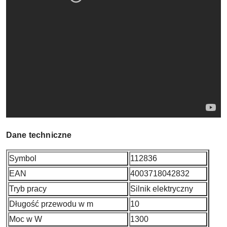
Dane techniczne
Symbol
112836
EAN
4003718042832
Tryb pracy
Silnik elektryczny
Długość przewodu w m
10
Moc w W
1300