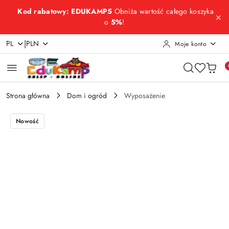
Przejdź do treści głównej
Przejdź do wyszukiwarki
Przejdź do moje konto
Przejdź do menu głównego
Przejdź do opisu produktu
Przejdź do stopki
Kod rabatowy: EDUKAMP5
Obniża wartość całego koszyka
o
5%
!
|
PL
PLN
Moje konto
Strona główna
Dom i ogród
Wyposażenie
Nowość