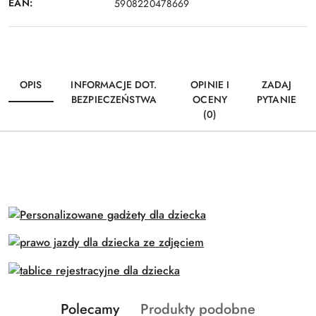
EAN:
5908220478669
OPIS
INFORMACJE DOT.
OPINIE I
ZADAJ
BEZPIECZEŃSTWA
OCENY
PYTANIE
(0)
Produkty
Produkty
Polecamy
Produkty podobne
Pomiń karuzelę produktów