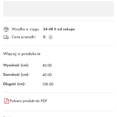
Dostępność
,
Wyślij
płatność
i
Wysyłka w ciągu:
24-48 h od zakupu
dostawa
Cena przesyłki:
0
Więcej o produkcie
Wysokość (cm):
40.00
Szerokość (cm):
40.00
Długość (cm):
158.00
Pobierz produkt do PDF