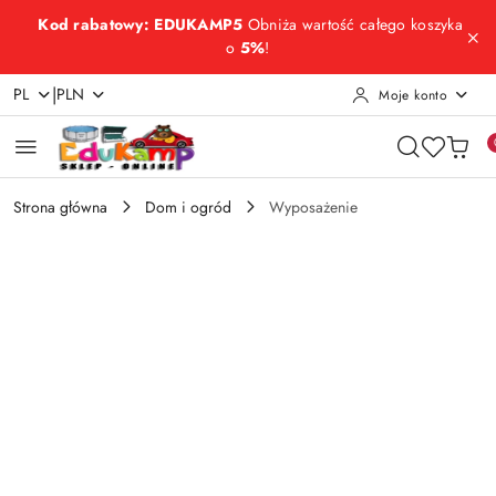
Przejdź do treści głównej
Przejdź do wyszukiwarki
Przejdź do moje konto
Przejdź do menu głównego
Przejdź do opisu produktu
Przejdź do stopki
Kod rabatowy: EDUKAMP5
Obniża wartość całego koszyka
o
5%
!
|
PL
PLN
Moje konto
Strona główna
Dom i ogród
Wyposażenie