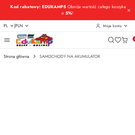
Przejdź do treści głównej
Przejdź do wyszukiwarki
Przejdź do moje konto
Przejdź do menu głównego
Przejdź do opisu produktu
Przejdź do stopki
Kod rabatowy: EDUKAMP5
Obniża wartość całego koszyka
o
5%
!
|
PL
PLN
Moje konto
Strona główna
SAMOCHODY NA AKUMULATOR