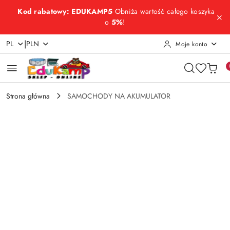
Przejdź do treści głównej
Przejdź do wyszukiwarki
Przejdź do moje konto
Przejdź do menu głównego
Przejdź do opisu produktu
Przejdź do stopki
Kod rabatowy: EDUKAMP5
Obniża wartość całego koszyka
o
5%
!
|
PL
PLN
Moje konto
Strona główna
SAMOCHODY NA AKUMULATOR