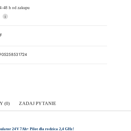
4-48 h od zakupu
DF
905258531724
Y (0)
ZADAJ PYTANIE
lator 24V 7Ah+ Pilot dla rodzica 2,4 GHz!