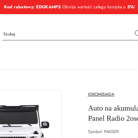
Kod rabatowy: EDUKAMP5
Obniża wartość całego koszyka o
5%
!
NAZWA
JOKOMISIADA
PRODUCENTA:
Auto na akumul
Panel Radio 2o
Symbol:
PA0309