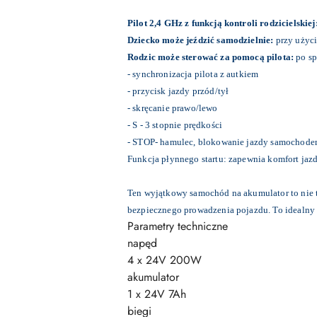
Pilot 2,4 GHz z funkcją kontroli rodzicielskiej
Dziecko może jeździć samodzielnie:
przy użyci
Rodzic może sterować za pomocą pilota:
po sp
- synchronizacja pilota z autkiem
- przycisk jazdy przód/tył
- skręcanie prawo/lewo
- S - 3 stopnie prędkości
- STOP- hamulec, blokowanie jazdy samochod
Funkcja płynnego startu: zapewnia komfort jazdy
Ten wyjątkowy samochód na akumulator to nie t
bezpiecznego prowadzenia pojazdu. To idealny 
Parametry techniczne
napęd
4 x 24V 200W
akumulator
1 x 24V 7Ah
biegi