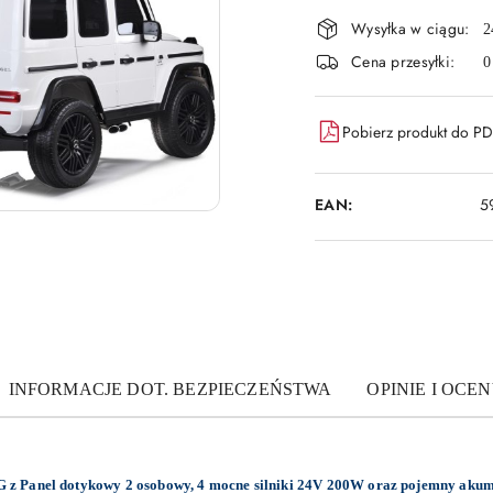
Wysyłka w ciągu:
i
2
Cena przesyłki:
0
dostawa
Pobierz produkt do P
EAN:
5
INFORMACJE DOT. BEZPIECZEŃSTWA
OPINIE I OCEN
 z Panel dotykowy 2 osobowy, 4 mocne silniki 24V 200W oraz pojemny akumu