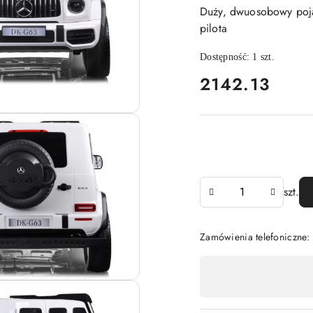
Duży, dwuosobowy poja
pilota
Dostępność:
1
szt.
cena:
2142.13
Ilość
szt.
Zamówienia telefoniczne:
Dostępność
,
płatność