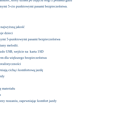
mulec, który działa po zdjęciu nogi z pedałka gazu
jnymi 5-cio punktowymi pasami bezpieczeństwa.
 najwyższą jakość
je dzieci
nymi 5-punktowymi pasami bezpieczeństwa
iany melodii.
azdo USB, wejście na karta 1SD
m dla większego bezpieczeństwa
 realistyczności
iają cichą i komfortową jazdę
azdy
ę materiału
u
przy ruszaniu, zapewniając komfort jazdy