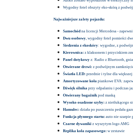
Autko zostało wyposażone w elektryczny ha
Wygodny fotel obszyty eko-skórą z podwó
Najważniejsze zalety pojazdu:
Samochód
na licencji Mercedesa - zapewni
Dwu osobowy
, wygodny fotel pomieści dwo
Siedzenia z ekoskóry
: wygodne, z podwój
Kierownica:
z klaksonem i przyciskiem zm
Panel dotykowy
z: Radio z Bluetooth, gni
Otwierane drzwi:
z podwójnym zamknięcie
Światła LED:
przednie i tylne dla większej
Amortyzowane koła
piankowe EVA: zapewn
Dźwięk silnika
przy odpalaniu i podczas j
Otwierany bagażnik
pod maską
Wysoko osadzone szyby:
z nietłukącego si
Hamulec:
działa po puszczeniu pedała gaz
Funkcja płynnego startu:
auto nie szarpie 
Czarne dywaniki
z wyszytym logo AMG
Replika koła zapasowego:
w zestawie