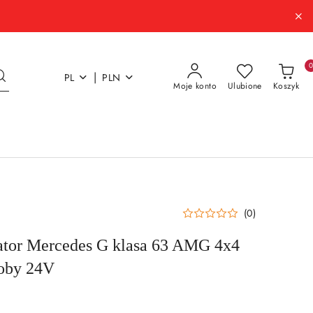
|
PL
PLN
Moje konto
Ulubione
Koszyk
(0)
ator Mercedes G klasa 63 AMG 4x4
soby 24V