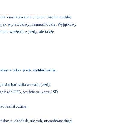
tko na akumulator, będące wierną repliką
ię jak w prawdziwym samochodzie. Wyjątkowy
iane wrażenia z jazdy, ale także
alny, a także jazda szybka/wolna.
osłuchać radia w czasie jazdy.
 gniazdo USB, wejście na karta 1SD
zo realistycznie.
a brukowa, chodnik, trawnik, utwardzone drogi