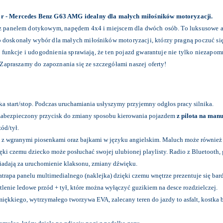
r - Mercedes Benz G63 AMG idealny dla małych miłośników motoryzacji.
 panelem dotykowym, napędem 4x4 i miejscem dla dwóch osób. To luksusowe au
doskonały wybór dla małych miłośników motoryzacji, którzy pragną poczuć s
funkcje i udogodnienia sprawiają, że ten pojazd gwarantuje nie tylko niezapomn
Zapraszamy do zapoznania się ze szczegółami naszej oferty!
a start/stop. Podczas uruchamiania usłyszymy przyjemny odgłos pracy silnika.
 zabezpieczony przycisk do zmiany sposobu kierowania pojazdem
z pilota na manu
ód/tył.
 z wgranymi piosenkami oraz bajkami w języku angielskim. Maluch może również p
ęki czemu dziecko może posłuchać swojej ulubionej playlisty.
Radio z Bluetooth,
iadają za uruchomienie klaksonu, zmiany dźwięku.
 atrapa panelu multimedialnego (naklejka) dzięki czemu wnętrze prezentuje się bard
lenie ledowe przód + tył, które można wyłączyć guzikiem na desce rozdzielczej.
miękkiego, wytrzymałego tworzywa EVA, z
alecany teren do jazdy to asfalt, kostk