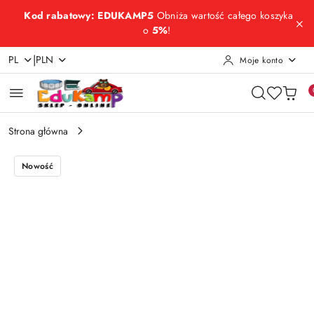
Przejdź do treści głównej
Przejdź do wyszukiwarki
Przejdź do moje konto
Przejdź do menu głównego
Przejdź do opisu produktu
Przejdź do stopki
Kod rabatowy: EDUKAMP5
Obniża wartość całego koszyka
o
5%
!
|
PL
PLN
Moje konto
Strona główna
Nowość