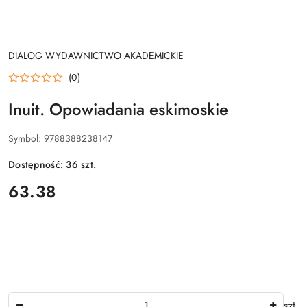
NAZWA
DIALOG WYDAWNICTWO AKADEMICKIE
PRODUCENTA:
(0)
Inuit. Opowiadania eskimoskie
Symbol:
9788388238147
Dostępność:
36
szt.
cena:
63.38
Ilość
szt.