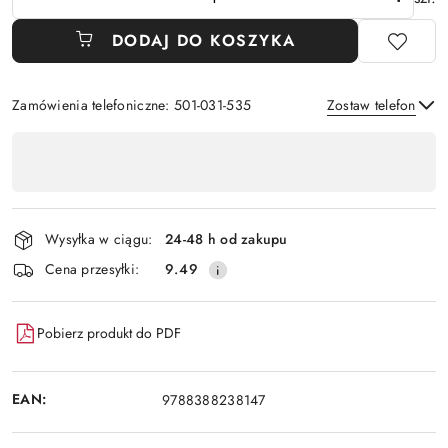
DODAJ DO KOSZYKA
Zamówienia telefoniczne: 501-031-535
Zostaw telefon
Dostępność
,
Wyślij
płatność
i
Wysyłka w ciągu:
24-48 h od zakupu
dostawa
Cena przesyłki:
9.49
Pobierz produkt do PDF
EAN:
9788388238147