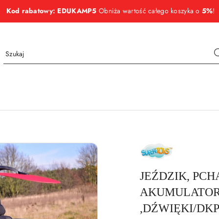
Kod rabatowy: EDUKAMP5
Obniża wartość całego koszyka o
5%
!
NAZWA
PRODUCENTA:
SUPER-
TOYS
JEŹDZIK, PCH
AKUMULATOR-
,DŹWIĘKI/DK