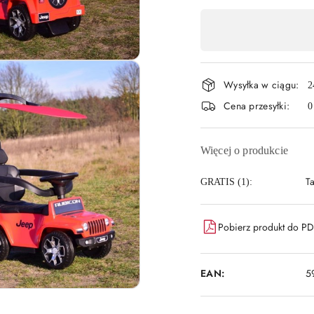
Dostępność
,
płatność
Wysyłka w ciągu:
i
2
Cena przesyłki:
0
dostawa
Więcej o produkcie
T
GRATIS (1):
Pobierz produkt do P
EAN:
5