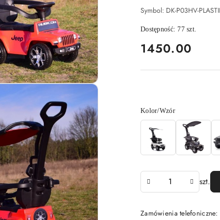
Symbol:
DK-P03HV-PLAS
Dostępność:
77
szt.
cena:
1450.00
Wariant
Kolor/Wzór
Ilość
szt.
Zamówienia telefoniczne: