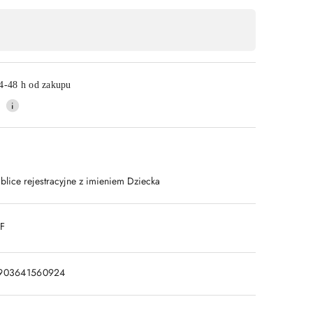
Wyślij
4-48 h od zakupu
ablice rejestracyjne z imieniem Dziecka
DF
903641560924