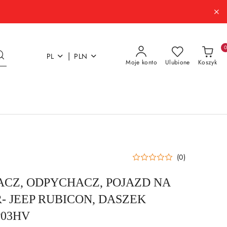
|
PL
PLN
Moje konto
Ulubione
Koszyk
(0)
ACZ, ODPYCHACZ, POJAZD NA
 JEEP RUBICON, DASZEK
P03HV