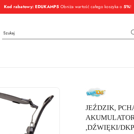
Kod rabatowy: EDUKAMP5
Obniża wartość całego koszyka o
5%
!
NAZWA
PRODUCENTA:
SUPER-
TOYS
JEŹDZIK, PCH
AKUMULATOR-
,DŹWIĘKI/DK