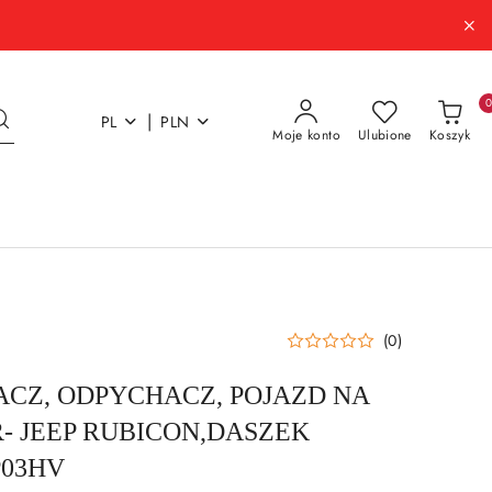
|
PL
PLN
Moje konto
Ulubione
Koszyk
(0)
ACZ, ODPYCHACZ, POJAZD NA
 JEEP RUBICON,DASZEK
P03HV