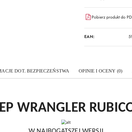
Pobierz produkt do P
EAN:
5
MACJE DOT. BEZPIECZEŃSTWA
OPINIE I OCENY (0)
EEP WRANGLER RUBIC
W NAJBOGATSZEJ WERSJI