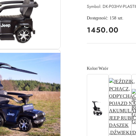
Symbol:
DK-P03HV-PLAST
Dostępność:
158
szt.
cena:
1450.00
Wariant
Kolor/Wzór