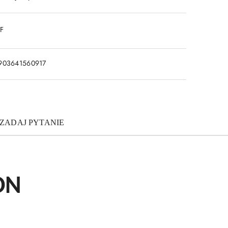
DF
903641560917
ZADAJ PYTANIE
ON