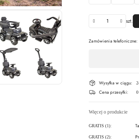
Ilość
szt.
Zamówienia telefoniczne:
Dostępność
,
płatność
Wysyłka w ciągu:
i
2
Cena przesyłki:
0
dostawa
Więcej o produkcie
T
GRATIS (1):
P
GRATIS (2):