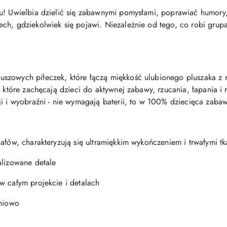
u! Uwielbia dzielić się zabawnymi pomysłami, poprawiać humory,
ch, gdziekolwiek się pojawi. Niezależnie od tego, co robi grup
zowych piłeczek, które łączą miękkość ulubionego pluszaka z ra
, które zachęcają dzieci do aktywnej zabawy, rzucania, łapania i
ji i wyobraźni - nie wymagają baterii, to w 100% dziecięca zaba
ałów, charakteryzują się ultramiękkim wykończeniem i trwałymi t
alizowane detale
w całym projekcie i detalach
hniowo