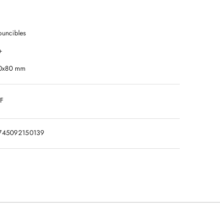
ouncibles
+
0x80 mm
DF
745092150139