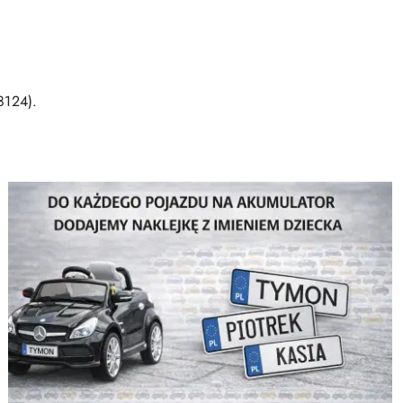
8124).