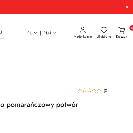
|
PL
PLN
Moje konto
Ulubione
Koszyk
(0)
sko pomarańczowy potwór