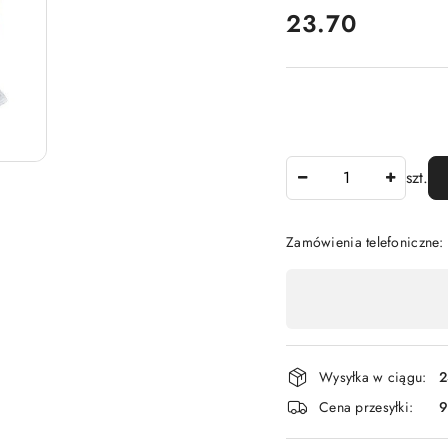
cena:
23.70
Ilość
szt.
Zamówienia telefoniczne:
Dostępność
,
płatność
i
Wysyłka w ciągu:
2
dostawa
Cena przesyłki:
9