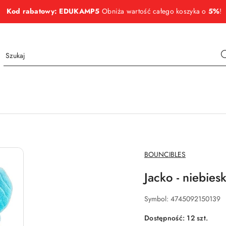
Kod rabatowy: EDUKAMP5
Obniża wartość całego koszyka o
5%
!
NAZWA
BOUNCIBLES
PRODUCENTA:
Jacko - niebie
Symbol:
4745092150139
Dostępność:
12
szt.