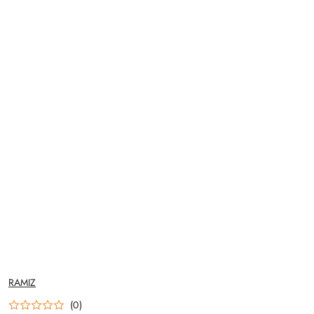
NAZWA
RAMIZ
PRODUCENTA:
(0)