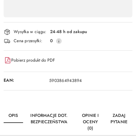
Dostępność
,
Wyślij
płatność
i
Wysyłka w ciągu:
24-48 h od zakupu
dostawa
Cena przesyłki:
0
Pobierz produkt do PDF
EAN:
5903864943894
OPIS
INFORMACJE DOT.
OPINIE I
ZADAJ
BEZPIECZEŃSTWA
OCENY
PYTANIE
(0)