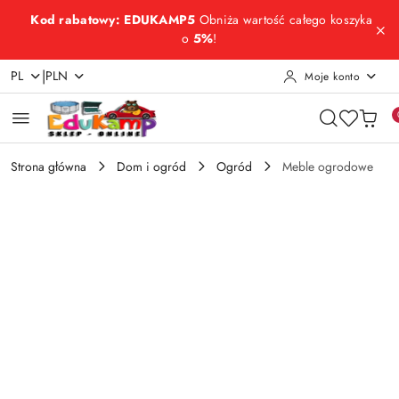
Przejdź do treści głównej
Przejdź do wyszukiwarki
Przejdź do moje konto
Przejdź do menu głównego
Przejdź do opisu produktu
Przejdź do stopki
Kod rabatowy: EDUKAMP5
Obniża wartość całego koszyka
o
5%
!
|
PL
PLN
Moje konto
Strona główna
Dom i ogród
Ogród
Meble ogrodowe