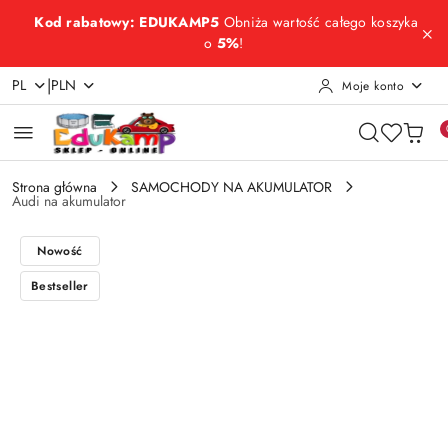
Przejdź do treści głównej
Przejdź do wyszukiwarki
Przejdź do moje konto
Przejdź do menu głównego
Przejdź do opisu produktu
Przejdź do stopki
Kod rabatowy: EDUKAMP5
Obniża wartość całego koszyka
o
5%
!
|
PL
PLN
Moje konto
Strona główna
SAMOCHODY NA AKUMULATOR
Audi na akumulator
Nowość
Bestseller